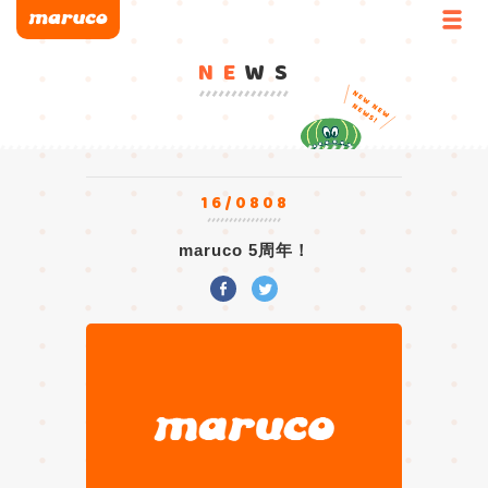
NE
WS
16/0808
maruco 5周年！