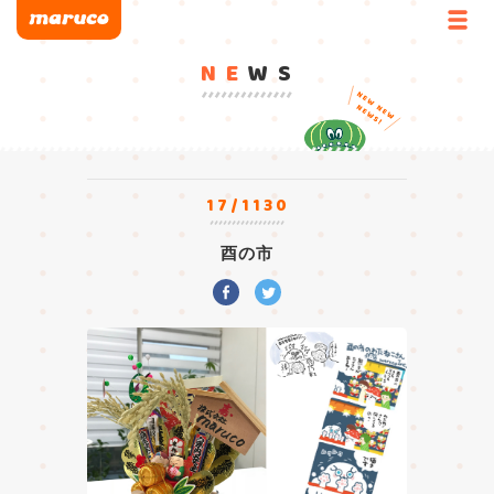
NE
WS
17/1130
酉の市