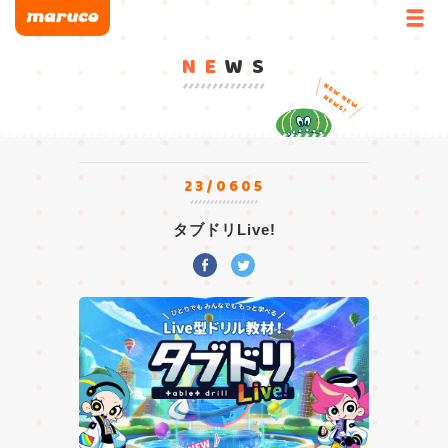
NE
WS
23/0605
タブドリLive!