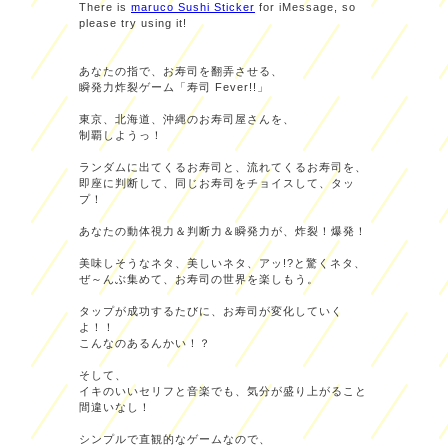
There is
maruco Sushi Sticker
for iMessage, so
please try using it!
あなたの指で、お寿司を翻弄させる、
瞬発力炸裂ゲーム「寿司 Fever!!」
東京、北海道、沖縄のお寿司屋さんを、
制覇しようっ！
ランダムに出てくるお寿司と、流れてくるお寿司を、
即座に判断して、同じお寿司をチョイスして、タッ
プ！
あなたの動体視力＆判断力＆瞬発力が、炸裂！爆発！
美味しそうなネタ、美しいネタ、アッ!?と驚くネタ、
ぜ～んぶ集めて、お寿司の世界を楽しもう。
タップが成功するたびに、お寿司が変化していく
よ！！
こんなのあるんかい！？
そして、
イキのいいセリフと音楽でも、気分が盛り上がること
間違いなし！
シンプルで直観的なゲームなので、