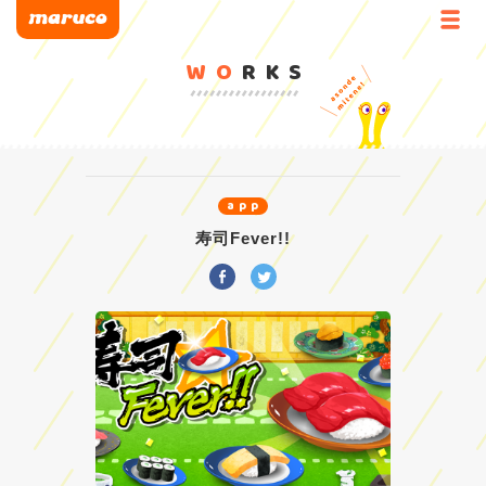
WO
RKS
app
寿司Fever!!