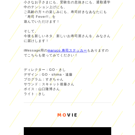
小さなお子さまにも、受験生の息抜きにも、通勤通学
中のテンション上げにも、
ご高齢の方々の楽しみにも、寿司好きなあなたにも
「寿司 Fever!!」を
遊んでいただけます！
そして、
今後も新しいネタ、新しいお寿司屋さんを、みなさん
に届けします！
iMessage用の
maruco 寿司ステッカー
もありますの
でこちらも使ってみてください！
ディレクター：GO・きし
デザイン：GO・shima・遠藤
プログラム：すぎちゃん
サウンド：スキャット後藤さん
ボイス：山口隆博さん
ライト：きし
MO
VIE