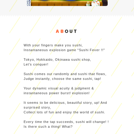
AB
OUT
With your fingers make you sushi,
Instantaneous explosion game “Sushi Fever !!”
Tokyo, Hokkaido, Okinawa sushi shop,
Let’s conquer!
Sushi comes out randomly and sushi that flows,
Judge instantly, choose the same sushi, tap!
Your dynamic visual acuity & judgment &
instantaneous power burst! explosion!
It seems to be delicious, beautiful story, up! And
surprised story,
Collect lots of fun and enjoy the world of sushi.
Every time the tap succeeds, sushi will change! !
Is there such a thing! What?