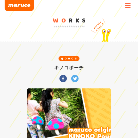
WO
RKS
goods
キノコポーチ