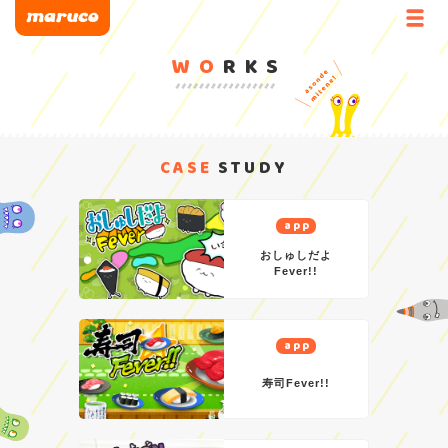
WO
RKS
CASE
STUDY
app
おしゅしだよ
Fever!!
app
寿司Fever!!