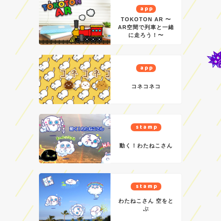
app
TOKOTON AR 〜
AR空間で列車と一緒
に走ろう！〜
app
コネコネコ
stamp
動く！わたねこさん
stamp
わたねこさん 空をと
ぶ